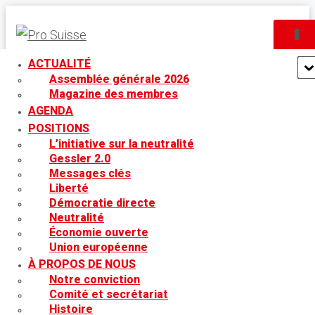
DÉP
ACTUALITÉ
Assemblée générale 2026
Partager l'article
Magazine des membres
AGENDA
POSITIONS
L’initiative sur la neutralité
Gessler 2.0
juin 27, 2024
Messages clés
Liberté
Non à l’initiative sur la neutralité : Le Conseil
Démocratie directe
Neutralité
fédéral entend pérenniser sa neutralité
Économie ouverte
zigzagante !
Union européenne
À PROPOS DE NOUS
Notre conviction
Lauterbrunnen, le 26 juin 2024 - Le Conseil fédéral a décidé
Comité et secrétariat
aujourd'hui de rejeter l'initiative populaire fédérale pour le
Histoire
« maintien de la neutralité suisse » (initiative sur la neutralité)