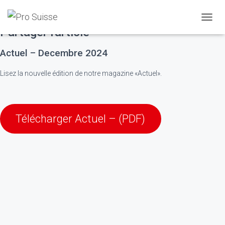
novembre 29, 2024
D
Partager l'article
É
P
Actuel – Decembre 2024
L
I
E
Lisez la nouvelle édition de notre magazine «Actuel».
R
L
A
N
Télécharger Actuel – (PDF)
A
V
I
G
A
T
I
O
N