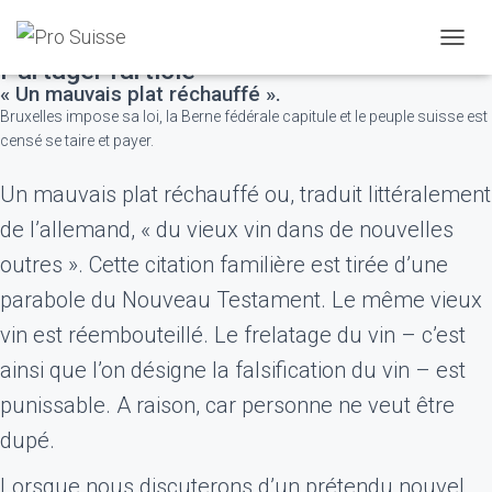
novembre 29, 2024
D
Partager l'article
É
« Un mauvais plat réchauffé ».
P
Bruxelles impose sa loi, la Berne fédérale capitule et le peuple suisse est
L
I
censé se taire et payer.
E
R
Un mauvais plat réchauffé ou, traduit littéralement
L
A
de l’allemand, « du vieux vin dans de nouvelles
N
outres ». Cette citation familière est tirée d’une
A
V
parabole du Nouveau Testament. Le même vieux
I
G
vin est réembouteillé. Le frelatage du vin – c’est
A
ainsi que l’on désigne la falsification du vin – est
T
I
punissable. A raison, car personne ne veut être
O
N
dupé.
Lorsque nous discuterons d’un prétendu nouvel