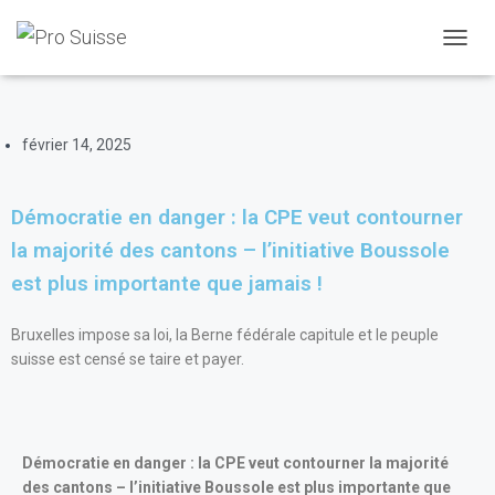
Partager l'article
D
É
P
L
I
février 14, 2025
E
R
L
Démocratie en danger : la CPE veut contourner
A
N
la majorité des cantons – l’initiative Boussole
A
est plus importante que jamais !
V
I
G
Bruxelles impose sa loi, la Berne fédérale capitule et le peuple
A
suisse est censé se taire et payer.
T
I
O
N
Démocratie en danger : la CPE veut contourner la majorité
des cantons – l’initiative Boussole est plus importante que