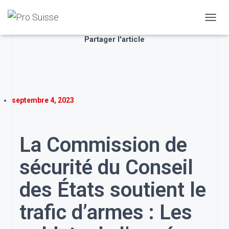
D
É
Partager l'article
P
L
I
E
R
L
septembre 4, 2023
A
N
A
V
La Commission de
I
G
sécurité du Conseil
A
T
I
des États soutient le
O
N
trafic d’armes : Les