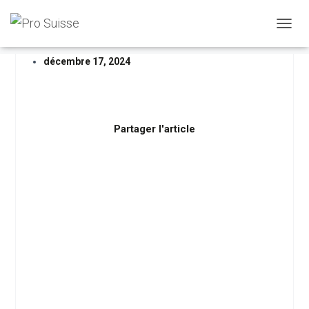
D
É
P
décembre 17, 2024
L
I
E
R
L
Partager l'article
A
N
A
V
I
G
A
T
I
O
N