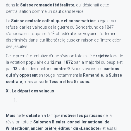
dans la
Suisse romande fédéraliste
, qui désignait cette
centralisation comme un saut dans le vide.
La
Suisse centrale catholique et conservatrice
a également
refusé, car les vaincus de la guerre du Sonderbund de 1847
s’opposaient toujours à l’État fédéral et se voyaient fortement
discriminés dans leur liberté religieuse en raison de l’interdiction
des jésuites.
Cette première tentative d’une révision totale a été
rejetée
lors de
la votation populaire du
12 mai 1872
par la majorité du peuple et
par
13
votes des cantons
contre 9
. Nous voyons les
cantons
qui s’y opposent
en rouge, notamment la
Romandie
, la
Suisse
centrale
, mais aussi le
Tessin
et
les Grisons.
XI. Le départ des vaincus
Mais
cette
défaite
n’a fait que
motiver les partisans
de la
révision totale.
Salomon Bleuler
,
conseiller national de
Winterthour
,
ancien prêtre
,
éditeur du «Landbote»
et aussi