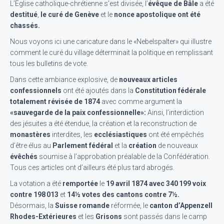
L’Église catholique-chrétienne s’est divisée, l’
évêque de Bâle
a été
destitué
,
le curé de Genève
et le
nonce apostolique ont été
chassés.
Nous voyons ici une caricature dans le «Nebelspalter» qui illustre
comment le curé du village déterminait la politique en remplissant
tous les bulletins de vote.
Dans cette ambiance explosive, de
nouveaux articles
confessionnels
ont été ajoutés dans la
Constitution fédérale
totalement révisée de 1874
avec comme argument la
«sauvegarde de la paix confessionnelle»:
Ainsi, l’interdiction
des jésuites a été étendue, la création et la reconstruction de
monastères
interdites, les
ecclésiastiques
ont été empêchés
d’être élus au
Parlement fédéral
et la
création
de nouveaux
évêchés
soumise à l’approbation préalable de la Confédération.
Tous ces articles ont d’ailleurs été plus tard abrogés.
La votation a été
remportée
le
19 avril 1874
avec 340 199 voix
contre 198 013
et
14½ votes des cantons contre 7½.
Désormais, la
Suisse romande
réformée, le
canton d’Appenzell
Rhodes-Extérieures
et les
Grisons
sont passés dans le camp