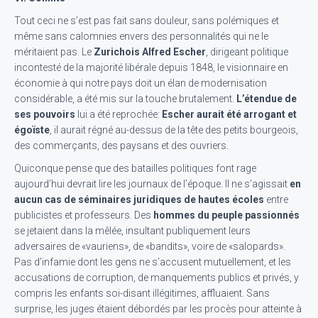
Tout ceci ne s’est pas fait sans douleur, sans polémiques et
même sans calomnies envers des personnalités qui ne le
méritaient pas. Le
Zurichois Alfred Escher
, dirigeant politique
incontesté de la majorité libérale depuis 1848, le visionnaire en
économie à qui notre pays doit un élan de modernisation
considérable, a été mis sur la touche brutalement.
L’étendue de
ses pouvoirs
lui a été reprochée:
Escher aurait été arrogant et
égoïste
, il aurait régné au-dessus de la tête des petits bourgeois,
des commerçants, des paysans et des ouvriers.
Quiconque pense que des batailles politiques font rage
aujourd’hui devrait lire les journaux de l’époque. Il ne s’agissait
en
aucun cas de séminaires juridiques de hautes écoles
entre
publicistes et professeurs. Des
hommes du peuple passionnés
se jetaient dans la mêlée, insultant publiquement leurs
adversaires de «vauriens», de «bandits», voire de «salopards».
Pas d’infamie dont les gens ne s’accusent mutuellement, et les
accusations de corruption, de manquements publics et privés, y
compris les enfants soi-disant illégitimes, affluaient. Sans
surprise, les juges étaient débordés par les procès pour atteinte à