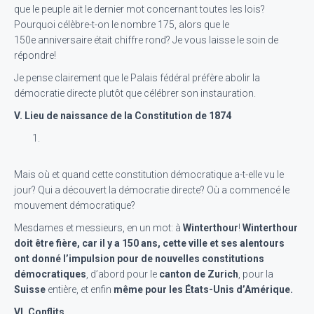
que le peuple ait le dernier mot concernant toutes les lois?
Pourquoi célèbre-t-on le nombre 175, alors que le
150e anniversaire était chiffre rond? Je vous laisse le soin de
répondre!
Je pense clairement que le Palais fédéral préfère abolir la
démocratie directe plutôt que célébrer son instauration.
V. Lieu de naissance de la Constitution de 1874
Mais où et quand cette constitution démocratique a-t-elle vu le
jour? Qui a découvert la démocratie directe? Où a commencé le
mouvement démocratique?
Mesdames et messieurs, en un mot: à
Winterthour
!
Winterthour
doit être fière, car il y a 150 ans, cette ville et ses alentours
ont donné l’impulsion pour de nouvelles constitutions
démocratiques
, d’abord pour le
canton de Zurich
, pour la
Suisse
entière, et enfin
même pour les États-Unis d’Amérique.
VI. Conflits