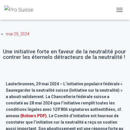
Partager l'article
D
É
P
L
mai 29, 2024
I
E
R
Une initiative forte en faveur de la neutralité pour
L
contrer les éternels détracteurs de la neutralité !
A
N
A
V
I
Lauterbrunnen, 29 mai 2024 – L’initiative populaire fédérale «
G
Sauvegarder la neutralité suisse (Initiative sur la neutralité) »
A
a abouti validement. La Chancellerie fédérale suisse a
T
I
constaté au 28 mai 2024 que l’initiative remplit toutes les
O
conditions légales avec 129’806 signatures authentifiées, cf.
N
annexe
(fichiers PDF)
. Le Comité d’initiative est heureux de
constater que l’initiative sur la neutralité a reçu un soutien
aussi important. Son aboutissement est une réponse forte au