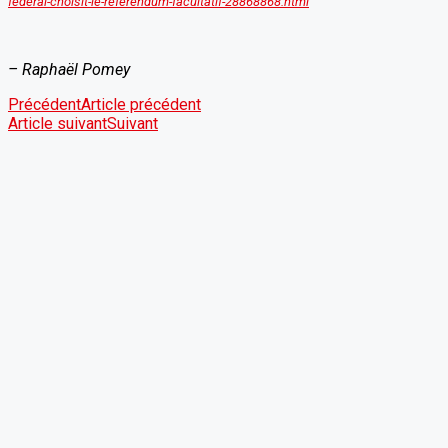
federal-choisit-le-referendum-facultatif-28868868.html
– Raphaël Pomey
Précédent
Article précédent
Article suivant
Suivant