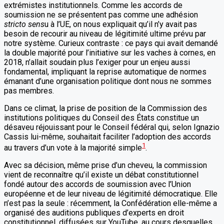
extrémistes institutionnels. Comme les accords de
soumission ne se présentent pas comme une adhésion
stricto sens
u à l’UE, on nous expliquait qu’il n’y avait pas
besoin de recourir au niveau de légitimité ultime prévu par
notre système. Curieux contraste : ce pays qui avait demandé
la double majorité pour l’initiative sur les vaches à cornes, en
2018, n’allait soudain plus l’exiger pour un enjeu aussi
fondamental, impliquant la reprise automatique de normes
émanant d’une organisation politique dont nous ne sommes
pas membres.
Dans ce climat, la prise de position de la Commission des
institutions politiques du Conseil des États constitue un
désaveu réjouissant pour le Conseil fédéral qui, selon Ignazio
Cassis lui-même, souhaitait faciliter l’adoption des accords
1
au travers d’un vote à la majorité simple
.
Avec sa décision, même prise d’un cheveu, la commission
vient de reconnaître qu’il existe un débat constitutionnel
fondé autour des accords de soumission avec l’Union
européenne et de leur niveau de légitimité démocratique. Elle
n’est pas la seule : récemment, la Confédération elle-même a
organisé des auditions publiques d’experts en droit
constitutionnel, diffusées sur YouTube, au cours desquelles