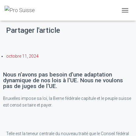
D
É
P
Partager l'article
L
I
E
R
L
octobre 11, 2024
A
N
A
Nous n’avons pas besoin d’une adaptation
V
dynamique de nos lois à l’UE. Nous ne voulons
I
pas de juges de l’UE.
G
A
Bruxelles impose sa loi, la Berne fédérale capitule et le peuple suisse
T
est censé se taire et payer.
I
O
N
Telle est la teneur centrale du nouveau traité que le Conseil fédéral