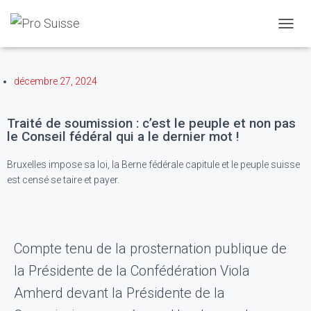
Partager l'article
D
É
P
L
décembre 27, 2024
I
E
R
Traité de soumission : c’est le peuple et non pas
L
le Conseil fédéral qui a le dernier mot !
A
N
Bruxelles impose sa loi, la Berne fédérale capitule et le peuple suisse
A
est censé se taire et payer.
V
I
G
A
T
Compte tenu de la prosternation publique de
I
O
la Présidente de la Confédération Viola
N
Amherd devant la Présidente de la