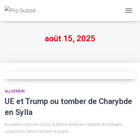
DÉPLI
LA
NAVIG
août 15, 2025
ALLGEMEIN
UE et Trump ou tomber de Charybde
en Sylla
Bruxelles impose sa loi, la Berne fédérale capitule et le peuple
suisse est censé se taire et payer.