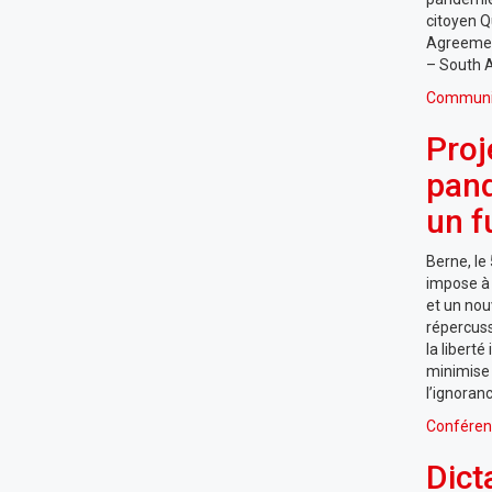
citoyen Q
Agreemen
– South A
Communi
Proj
pand
un f
Berne, le
impose à 
et un nou
répercuss
la libert
minimise 
l’ignoran
Conféren
Dict