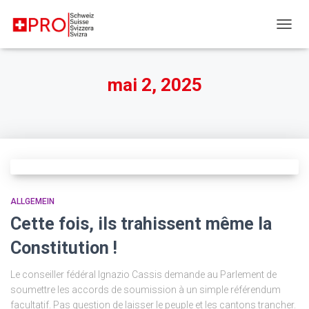
DÉPLI
mai 2, 2025
ALLGEMEIN
Cette fois, ils trahissent même la
Constitution !
Le conseiller fédéral Ignazio Cassis demande au Parlement de
soumettre les accords de soumission à un simple référendum
facultatif. Pas question de laisser le peuple et les cantons trancher.