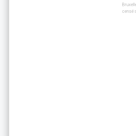
Bruxell
censé s